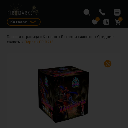
0
Каталог
Главная страница
»
Каталог
»
Батареи салютов
»
Средние
салюты
»
Пираты FP-B213