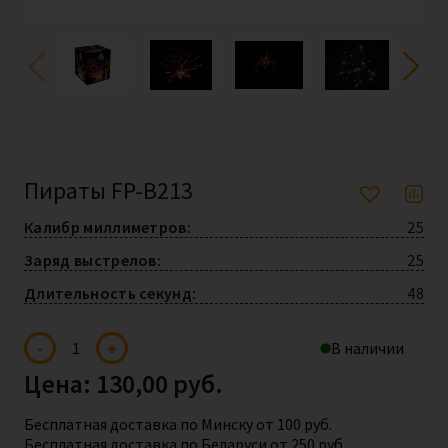
Пираты FP-B213
Калибр миллиметров:
25
Заряд выстрелов:
25
Длительность секунд:
48
Пираты
-
+
В наличии
FP-
B213
Цена:
130,00
руб.
quantity
Бесплатная доставка по Минску от 100 руб.
Бесплатная доставка по Беларуси от 250 руб.