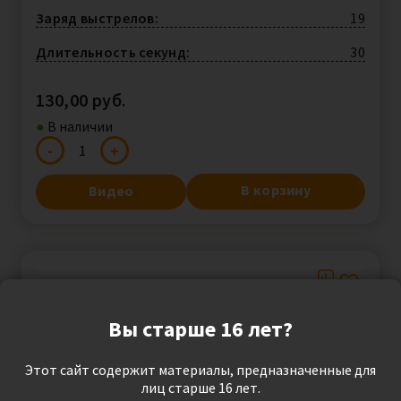
Заряд выстрелов:
19
Длительность секунд:
30
130,00
руб.
●︎
В наличии
-
+
Mind
Sift
MX1219-
В корзину
Видео
2
quantity
Вы старше 16 лет?
Этот сайт содержит материалы, предназначенные для
лиц старше 16 лет.