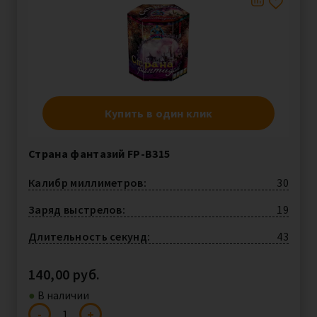
Купить в один клик
Страна фантазий FP-B315
Калибр миллиметров:
30
Заряд выстрелов:
19
Длительность секунд:
43
140,00
руб.
●︎
В наличии
-
+